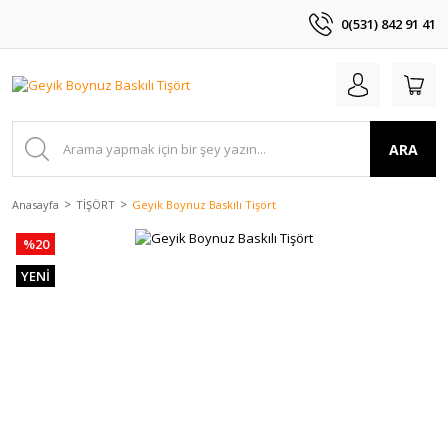
0(531) 842 91 41
ARA
Anasayfa
TİŞÖRT
Geyik Boynuz Baskılı Tişört
%20
YENİ