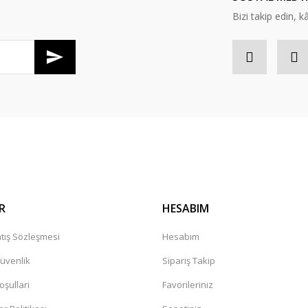
Bizi takip edin, kâr
R
HESABIM
tış Sözleşmesi
Hesabım
Güvenlik
Sipariş Takip
oşullari
Favorileriniz