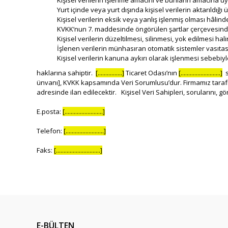
Kişisel verilerin işlenme amacını ve bunların amacına uy
Yurt içinde veya yurt dışında kişisel verilerin aktarıldığı 
Kişisel verilerin eksik veya yanlış işlenmiş olması hâlin
KVKK’nun 7. maddesinde öngörülen şartlar çerçevesinde k
Kişisel verilerin düzeltilmesi, silinmesi, yok edilmesi hali
İşlenen verilerin münhasıran otomatik sistemler vasıtası
Kişisel verilerin kanuna aykırı olarak işlenmesi sebebiy
haklarına sahiptir.
[................]
Ticaret Odası’nın
[..........................]
s
ünvanı], KVKK kapsamında Veri Sorumlusu’dur. Firmamız tarafı
adresinde ilan edilecektir. Kişisel Veri Sahipleri, sorularını, gö
E.posta:
[.........................]
Telefon:
[.........................]
Faks:
[.............................]
E-BÜLTEN