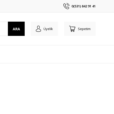
0(531) 842 91 41
ARA
Üyelik
Sepetim