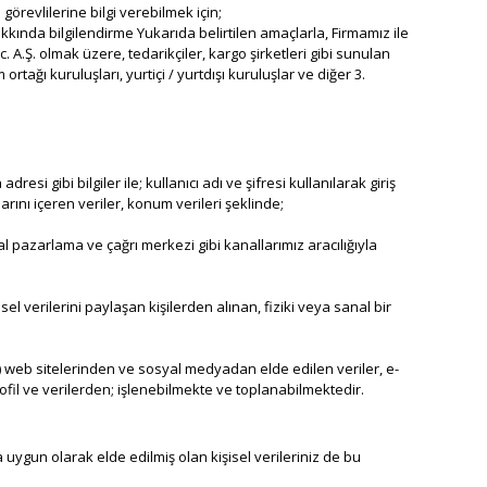
örevlilerine bilgi verebilmek için;
hakkında bilgilendirme Yukarıda belirtilen amaçlarla, Firmamız ile
ic. A.Ş. olmak üzere, tedarikçiler, kargo şirketleri gibi sunulan
 ortağı kuruluşları, yurtiçi / yurtdışı kuruluşlar ve diğer 3.
si gibi bilgiler ile; kullanıcı adı ve şifresi kullanılarak giriş
arını içeren veriler, konum verileri şeklinde;
tal pazarlama ve çağrı merkezi gibi kanallarımız aracılığıyla
isel verilerini paylaşan kişilerden alınan, fiziki veya sanal bir
o) web sitelerinden ve sosyal medyadan elde edilen veriler, e-
il ve verilerden; işlenebilmekte ve toplanabilmektedir.
a uygun olarak elde edilmiş olan kişisel verileriniz de bu