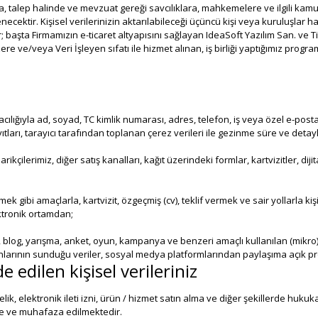
 talep halinde ve mevzuat gereği savcılıklara, mahkemelere ve ilgili kamu g
enecektir. Kişisel verilerinizin aktarılabileceği üçüncü kişi veya kuruluşlar 
lar; başta Firmamızın e-ticaret altyapısını sağlayan IdeaSoft Yazılım San. ve T
zere ve/veya Veri İşleyen sıfatı ile hizmet alınan, iş birliği yaptığımız program
ığıyla ad, soyad, TC kimlik numarası, adres, telefon, iş veya özel e-posta adre
yıtları, tarayıcı tarafından toplanan çerez verileri ile gezinme süre ve detayl
kçilerimiz, diğer satış kanalları, kağıt üzerindeki formlar, kartvizitler, diji
ek gibi amaçlarla, kartvizit, özgeçmiş (cv), teklif vermek ve sair yollarla kiş
ktronik ortamdan;
si, blog, yarışma, anket, oyun, kampanya ve benzeri amaçlı kullanılan (mikr
larının sunduğu veriler, sosyal medya platformlarından paylaşıma açık prof
edilen kişisel verileriniz
ik, elektronik ileti izni, ürün / hizmet satın alma ve diğer şekillerde hukuk
e ve muhafaza edilmektedir.