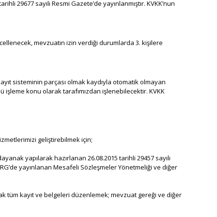
tarihli 29677 sayılı Resmi Gazete’de yayınlanmıştır. KVKK’nun
cellenecek, mevzuatın izin verdiği durumlarda 3. kişilere
i kayıt sisteminin parçası olmak kaydıyla otomatik olmayan
rlü işleme konu olarak tarafımızdan işlenebilecektir. KVKK
etlerimizi geliştirebilmek için;
yanak yapılarak hazırlanan 26.08.2015 tarihli 29457 sayılı
lı RG’de yayınlanan Mesafeli Sözleşmeler Yönetmeliği ve diğer
ak tüm kayıt ve belgeleri düzenlemek; mevzuat gereği ve diğer