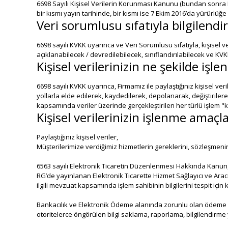
6698 Sayılı Kişisel Verilerin Korunması Kanunu (bundan sonra K
bir kısmı yayın tarihinde, bir kısmı ise 7 Ekim 2016’da yürürlüğe g
Veri sorumlusu sıfatıyla bilgilend
6698 sayılı KVKK uyarınca ve Veri Sorumlusu sıfatıyla, kişisel 
açıklanabilecek / devredilebilecek, sınıflandırılabilecek ve KVKK
Kişisel verilerinizin ne şekilde işle
6698 sayılı KVKK uyarınca, Firmamız ile paylaştığınız kişisel 
yollarla elde edilerek, kaydedilerek, depolanarak, değiştiriler
kapsamında veriler üzerinde gerçekleştirilen her türlü işlem "ki
Kişisel verilerinizin işlenme amaçl
Paylaştığınız kişisel veriler,
Müşterilerimize verdiğimiz hizmetlerin gereklerini, sözleşmeni
6563 sayılı Elektronik Ticaretin Düzenlenmesi Hakkında Kanun,
RG’de yayınlanan Elektronik Ticarette Hizmet Sağlayıcı ve Arac
ilgili mevzuat kapsamında işlem sahibinin bilgilerini tespit için 
Bankacılık ve Elektronik Ödeme alanında zorunlu olan ödeme s
otoritelerce öngörülen bilgi saklama, raporlama, bilgilendirme