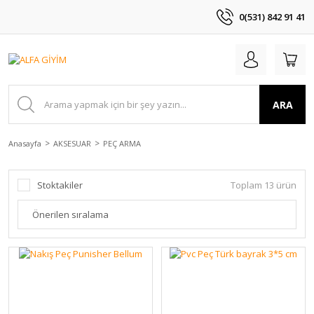
0(531) 842 91 41
ARA
Anasayfa
AKSESUAR
PEÇ ARMA
Stoktakiler
Toplam 13 ürün